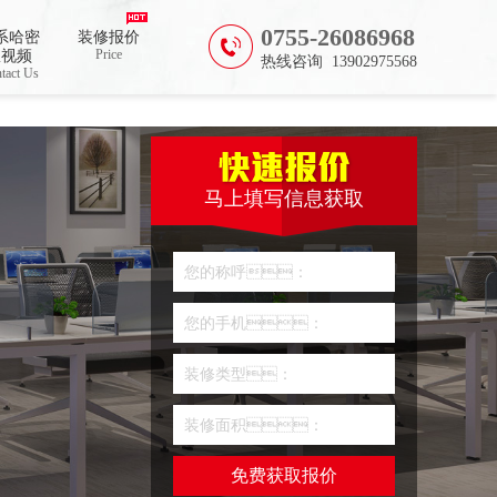
0755-26086968
系哈密
装修报价
Price
瓜视频
热线咨询 13902975568
tact Us
马上填写信息获取