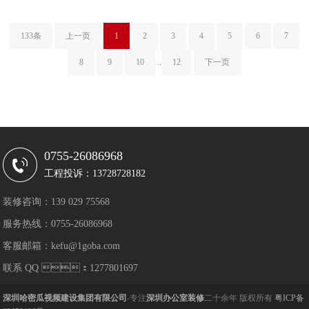
133条
上一页
1
2
3
4
5
6
7
8
9
10
..
12
下一页
0755-26086968
工程投诉：13728728182
装修咨询：139 029 75568
服务热线：0755-26086968
客服邮箱：kefu@1goba.com
联系 QQ ：1277801697
深圳哈密瓜视频建设集团有限公司
-专注
深圳办公室装修
二十余年 版权所有
粤ICP备