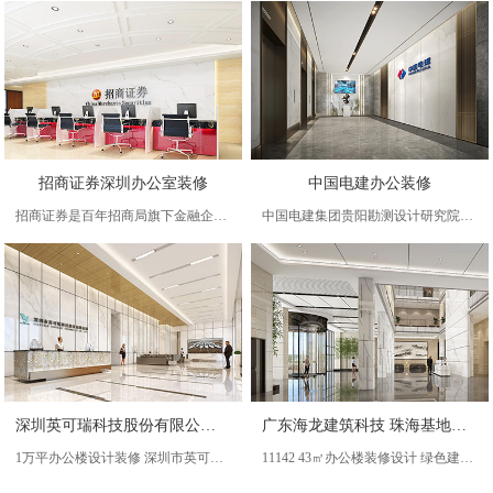
招商证券深圳办公室装修
中国电建办公装修
招商证券是百年招商局旗下金融企业，经过二十五年创业发展，各项业务和综合实力均进入国内十强，招商证券是中国证券交易所第一批会员、第一批经核准的综合类券商、第一批主承销商、全国银行间同业拆借市场第一批成员以及第一批具有自营、网上交易和资产管
中国电建集团贵阳勘测设计研究院有限公司，成立于1958年，注册资本金为21亿元，隶属于世界500强企业中国电力建设集团有限公司，多年
深圳英可瑞科技股份有限公司 1万平办公楼设计装修
广东海龙建筑科技 珠海基地研发楼装修设计 11142.43㎡办公楼
1万平办公楼设计装修 深圳市英可瑞科技股份有限公司装修工程 10962平方
11142 43㎡办公楼装修设计 绿色建筑产业化基地项目位于珠海市富山工业园雷蛛北片区;东面为隔着规划雷蛛道为空地,南面和西面为空地,北面隔着规划际华南路约30m为新兴重